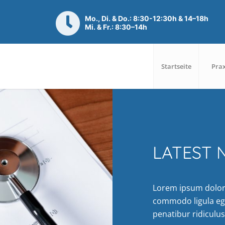
Mo., Di. & Do.: 8:30-12:30h & 14–18h
Mi. & Fr.: 8:30–14h
Startseite
Prax
LATEST 
Lorem ipsum dolor 
commodo ligula eg
penatibur ridiculu