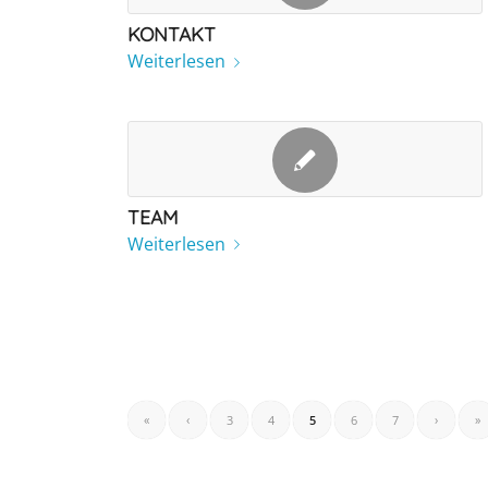
KONTAKT
Weiterlesen
TEAM
Weiterlesen
«
‹
3
4
5
6
7
›
»