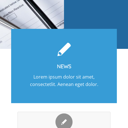
NEWS
Lorem ipsum dolor sit amet,
consectetlit. Aenean eget dolor.