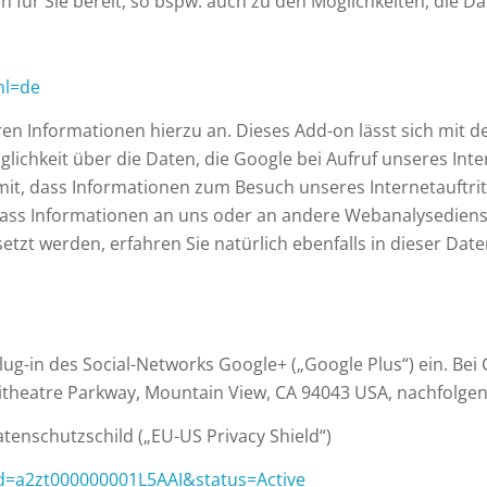
n für Sie bereit, so bspw. auch zu den Möglichkeiten, die 
hl=de
en Informationen hierzu an. Dieses Add-on lässt sich mit d
ichkeit über die Daten, die Google bei Aufruf unseres Intern
 mit, dass Informationen zum Besuch unseres Internetauftrit
, dass Informationen an uns oder an andere Webanalysedien
tzt werden, erfahren Sie natürlich ebenfalls in dieser Dat
Plug-in des Social-Networks Google+ („Google Plus“) ein. Be
hitheatre Parkway, Mountain View, CA 94043 USA, nachfolge
tenschutzschild („EU-US Privacy Shield“)
?id=a2zt000000001L5AAI&status=Active