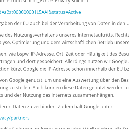
tenschutzschild („EU-US Privacy Shield“)
?id=a2zt000000001L5AAI&status=Active
rgaben der EU auch bei der Verarbeitung von Daten in den 
e des Nutzungsverhaltens unseres Internetauftritts. Rechtsgr
nalyse, Optimierung und dem wirtschaftlichen Betrieb unseres
, wie bspw. IP-Adresse, Ort, Zeit oder Häufigkeit des Besu
ragen und dort gespeichert. Allerdings nutzen wir Google A
tion kürzt Google die IP-Adresse schon innerhalb der EU b
on Google genutzt, um uns eine Auswertung über den Besuc
gung zu stellen. Auch können diese Daten genutzt werden, u
itts und der Nutzung des Internets zusammenhängen.
anderen Daten zu verbinden. Zudem hält Google unter
ivacy/partners