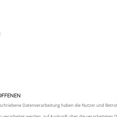
:
ROFFENEN
beschriebene Datenverarbeitung haben die Nutzer und Betro
n verarbeitet werden, auf Auskunft über die verarbeiteten 