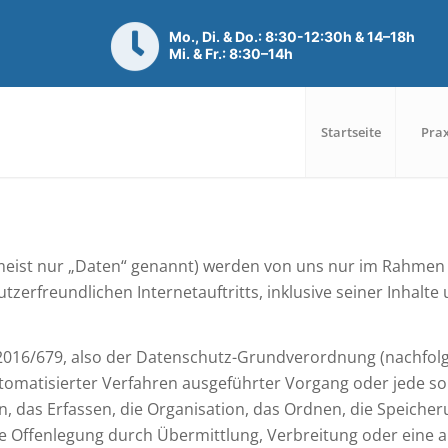
Mo., Di. & Do.: 8:30-12:30h & 14–18h
Mi. & Fr.: 8:30–14h
Startseite
Prax
ist nur „Daten“ genannt) werden von uns nur im Rahmen d
utzerfreundlichen Internetauftritts, inklusive seiner Inhal
 2016/679, also der Datenschutz-Grundverordnung (nachfolg
automatisierter Verfahren ausgeführter Vorgang oder jede
 das Erfassen, die Organisation, das Ordnen, die Speiche
e Offenlegung durch Übermittlung, Verbreitung oder eine a